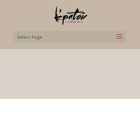
Select Page
Aucun resultat!